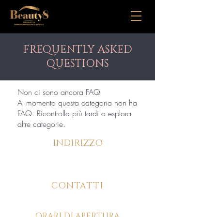
FREQUENTLY ASKED
QUESTIONS
Non ci sono ancora FAQ
Al momento questa categoria non ha
FAQ. Ricontrolla più tardi o esplora
altre categorie.
INDIRIZZO
Via Desman, 175/C, 30036, Santa Maria di
Sala (VE)
CONTATTI
346 826 9726
ORARI DI APERTURA