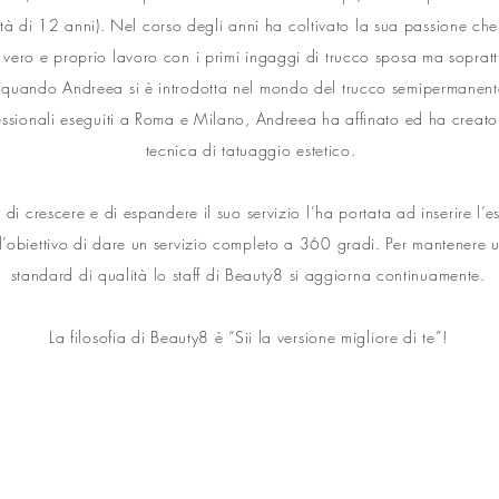
’età di 12 anni). Nel corso degli anni ha coltivato la sua passione che
 vero e proprio lavoro con i primi ingaggi di trucco sposa ma soprattu
quando Andreea si è introdotta nel mondo del trucco semipermanent
essionali eseguiti a Roma e Milano, Andreea ha affinato ed ha creato
tecnica di tatuaggio estetico.
 di crescere e di espandere il suo servizio l’ha portata ad inserire l’e
’obiettivo di dare un servizio completo a 360 gradi. Per mantenere u
standard di qualità lo staff di Beauty8 si aggiorna continuamente.
La filosofia di Beauty8 è “Sii la versione migliore di te”!