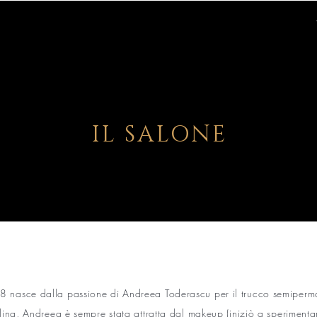
IL SALONE
8 nasce dalla passione di Andreea Toderascu per il trucco semiperm
lina, Andreea è sempre stata attratta dal makeup (iniziò a sperimenta