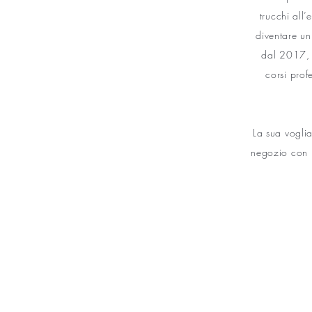
trucchi all
diventare un
dal 2017, 
corsi prof
La sua voglia
negozio con l