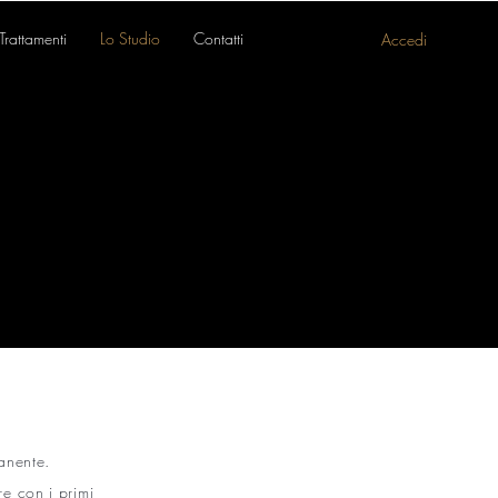
Trattamenti
Lo Studio
Contatti
Accedi
anente.
re con i primi