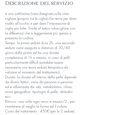
Descrizione del servizio
è una sottilissima linea disegnata sulla rima
cigliare (proprio tra le ciglia) che serve per dare
risalto all’occhio e per dare l’impressione di
ciglia più folte. Simile al tattoo infracigliare con
la differenza che è leggermente più spesso e
presenta la codina.
Tempo: la prima seduta dura 2h; una seconda
seduta viene eseguita a distanza di 30/40
giorni dalla prima ed ha una durata
complessiva di 1h e mezza; in caso di pelli
particolarmente difficili potrebbe essere
necessaria una terza seduta (tempistica da
valutare al momento del trattamento).
Durata: la durata all’interno della pelle dipende
da diversi fattori, varia da persona a persona
ed è influenzata da: età, metabolismo, clima,
zona geografica, tipologia di pelle, abitudini
ecc.
Ritocco: una volta ogni anno e mezzo/2 , per
mantenere al meglio la forma ed il colore.
Costo del trattamento : 450€ (per le 2 sedute).