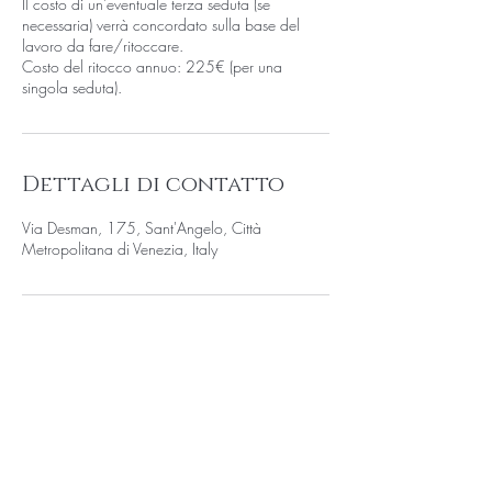
Il costo di un’eventuale terza seduta (se
necessaria) verrà concordato sulla base del
lavoro da fare/ritoccare.
Costo del ritocco annuo: 225€ (per una
singola seduta).
Dettagli di contatto
Via Desman, 175, Sant'Angelo, Città
Metropolitana di Venezia, Italy
INDIRIZZO
Via Desman, 175/C, 30036, Santa Maria di
Sala (VE)