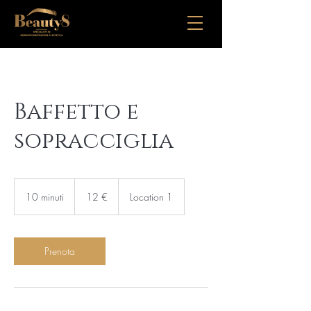
Baffetto e
sopracciglia
12
euro
10 minuti
1
12 €
Location 1
0
m
i
n
Prenota
u
t
i