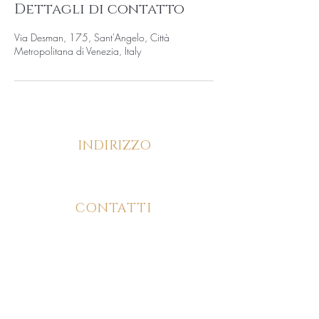
Dettagli di contatto
Via Desman, 175, Sant'Angelo, Città
Metropolitana di Venezia, Italy
INDIRIZZO
Via Desman, 175/C, 30036, Santa Maria di
Sala (VE)
CONTATTI
346 826 9726
ORARI DI APERTURA
Lun - Ven: 9:00 - 20:00
Mer: Chiuso
Sab: 9:00 - 17:00
Dom: Chiuso