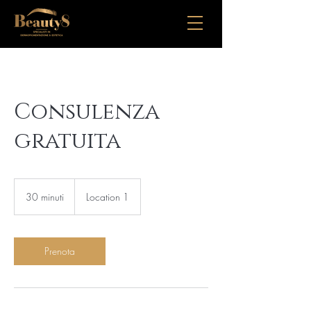
Consulenza
gratuita
30 minuti
3
Location 1
0
m
i
n
Prenota
u
t
i