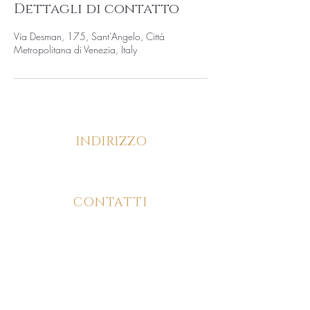
Dettagli di contatto
Via Desman, 175, Sant'Angelo, Città
Metropolitana di Venezia, Italy
INDIRIZZO
Via Desman, 175/C, 30036, Santa Maria di
Sala (VE)
CONTATTI
346 826 9726
ORARI DI APERTURA
Lun - Ven: 9:00 - 20:00
Mer: Chiuso
Sab: 9:00 - 17:00
Dom: Chiuso