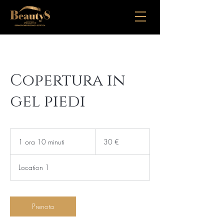
Copertura in
gel piedi
30
euro
1 ora 10 minuti
1
30 €
o
r
Location 1
1
0
m
i
Prenota
n
u