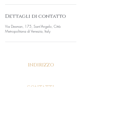
t
i
Dettagli di contatto
Via Desman, 175, Sant'Angelo, Città
Metropolitana di Venezia, Italy
INDIRIZZO
Via Desman, 175/C, 30036, Santa Maria di
Sala (VE)
CONTATTI
346 826 9726
ORARI DI APERTURA
Lun - Ven: 9:00 - 20:00