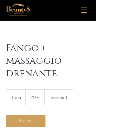
Fango +
massaggio
drenante
70
euro
1 ora
1
70 €
Location 1
o
r
Prenota