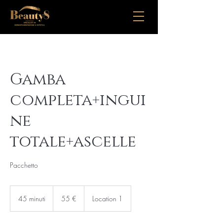
Gamba
completa+ingui
ne
totale+ascelle
Pacchetto
55
euro
45 minuti
4
55 €
Location 1
5
m