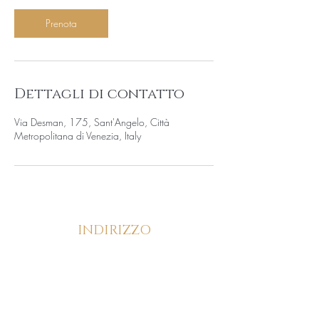
i
n
Prenota
u
t
i
Dettagli di contatto
Via Desman, 175, Sant'Angelo, Città
Metropolitana di Venezia, Italy
INDIRIZZO
Via Desman, 175/C, 30036, Santa Maria di
Sala (VE)
CONTATTI
346 826 9726