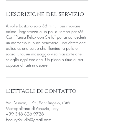
i
Descrizione del servizio
A volte bastano solo 35 minuti per ritrovare
calma, leggerezza e un po’ di tempo per sé!
Con "Pausa Relax con Stella" potrai concederti
un momento di puro benessere: una detersione
delicata, uno scrub che illumina la pelle e,
soprattutto, un massaggio viso rilassante che
scioglie ogni tensione. Un piccolo rituale, ma
capace di farti rinascere!
Dettagli di contatto
Via Desman, 175, Sant'Angelo, Città
Metropolitana di Venezia, Italy
+39 346 826 9726
beauty8studio@gmail.com