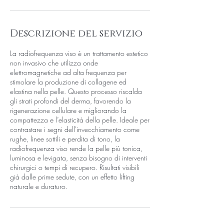
t
i
Descrizione del servizio
La radiofrequenza viso è un trattamento estetico
non invasivo che utilizza onde
elettromagnetiche ad alta frequenza per
stimolare la produzione di collagene ed
elastina nella pelle. Questo processo riscalda
gli strati profondi del derma, favorendo la
rigenerazione cellulare e migliorando la
compattezza e l’elasticità della pelle. Ideale per
contrastare i segni dell'invecchiamento come
rughe, linee sottili e perdita di tono, la
radiofrequenza viso rende la pelle più tonica,
luminosa e levigata, senza bisogno di interventi
chirurgici o tempi di recupero. Risultati visibili
già dalle prime sedute, con un effetto lifting
naturale e duraturo.