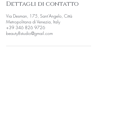
Dettagli di contatto
Via Desman, 175, Sant'Angelo, Città
Metropolitana di Venezia, Italy
+39 346 826 9726
beauty8studio@gmail.com
INDIRIZZO
Via Desman, 175/C, 30036, Santa Maria di
Sala (VE)
CONTATTI
346 826 9726
ORARI DI APERTURA
Lun - Ven: 9:00 - 20:00
Mer: Chiuso