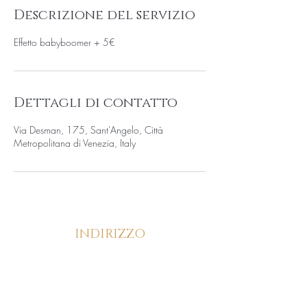
Descrizione del servizio
Effetto babyboomer + 5€
Dettagli di contatto
Via Desman, 175, Sant'Angelo, Città
Metropolitana di Venezia, Italy
INDIRIZZO
Via Desman, 175/C, 30036, Santa Maria di
Sala (VE)
CONTATTI