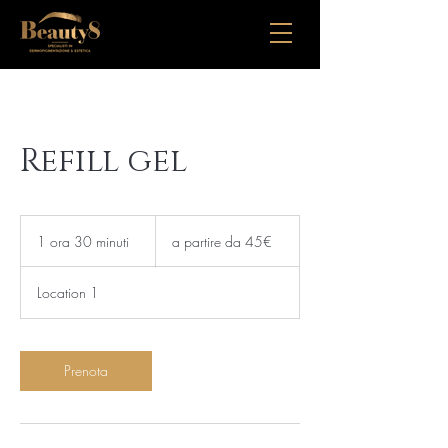
Refill gel
a
partire
1 ora 30 minuti
1
a partire da 45€
da
45€
o
r
Location 1
3
0
m
i
Prenota
n
u
t
i