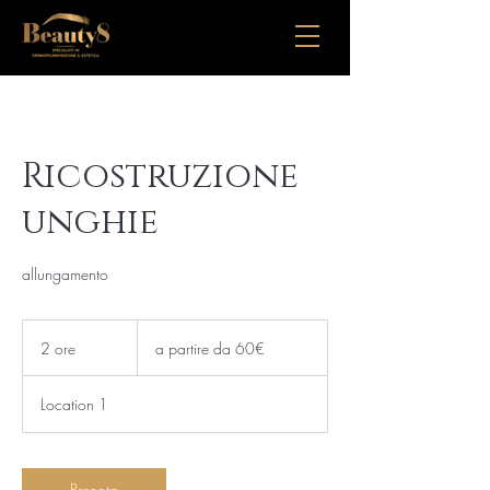
Ricostruzione
unghie
allungamento
a
partire
2 ore
2
a partire da 60€
da
60€
o
r
Location 1
e
Prenota