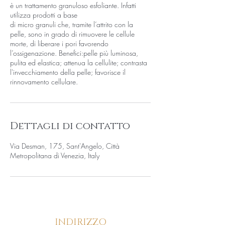
è un trattamento granuloso esfoliante. Infatti
utilizza prodotti a base
di micro granuli che, tramite l’attrito con la
pelle, sono in grado di rimuovere le cellule
morte, di liberare i pori favorendo
l’ossigenazione. Benefici:pelle più luminosa,
pulita ed elastica; attenua la cellulite; contrasta
l'invecchiamento della pelle; favorisce il
rinnovamento cellulare.
Dettagli di contatto
Via Desman, 175, Sant'Angelo, Città
Metropolitana di Venezia, Italy
INDIRIZZO