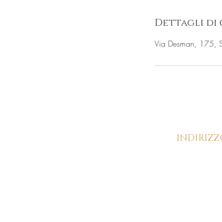
Dettagli di
Via Desman, 175, Sa
INDIRIZZ
Via Desman, 17
30036, Santa Mar
Sala (VE)