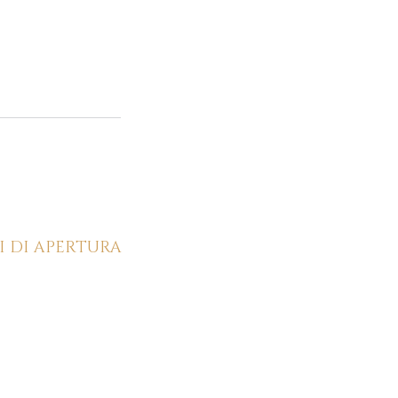
I DI APERTURA
- Ven: 9:00 - 20:00
Mer: Chiuso
b: 9:00 - 17:00
Dom: Chiuso