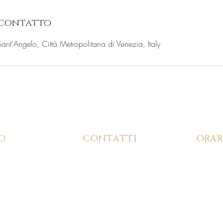
 contatto
nt'Angelo, Città Metropolitana di Venezia, Italy
O
CONTATTI
ORAR
346 826 9726
Lun 
5/C,
ia di
Sa
P.IVA 04560430276 -
PRIVACY POLICY