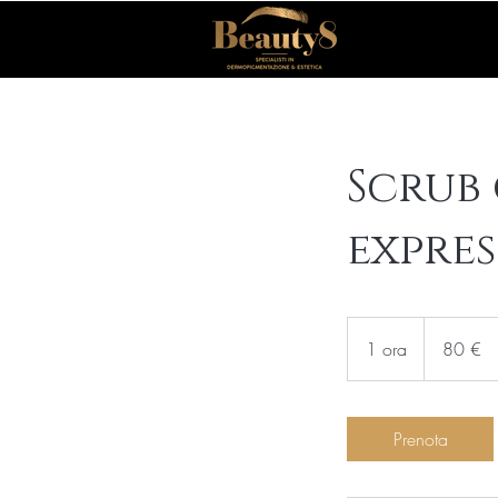
Scrub
expres
80
euro
1 ora
1
80 €
o
r
Prenota