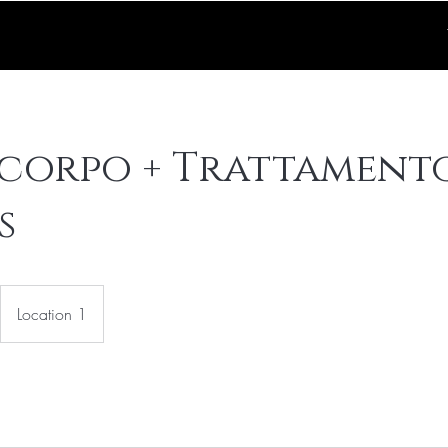
 corpo + Trattamento
s
Location 1