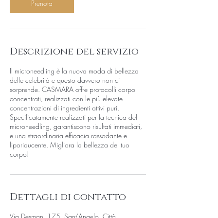
Prenota
n
u
t
i
Descrizione del servizio
Il microneedling è la nuova moda di bellezza
delle celebrità e questo davvero non ci
sorprende. CASMARA offre protocolli corpo
concentrati, realizzati con le più elevate
concentrazioni di ingredienti attivi puri.
Specificatamente realizzati per la tecnica del
microneedling, garantiscono risultati immediati,
e una straordinaria efficacia rassodante e
liporiducente. Migliora la bellezza del tuo
corpo!
Dettagli di contatto
Via Desman, 175, Sant'Angelo, Città