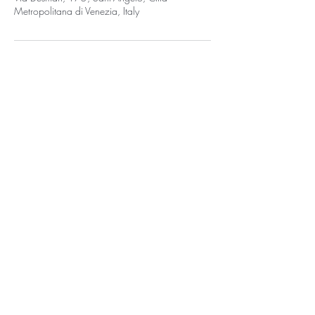
Metropolitana di Venezia, Italy
INDIRIZZO
Via Desman, 175/C, 30036, Santa Maria di
Sala (VE)
CONTATTI
346 826 9726
ORARI DI APERTURA
Lun - Ven: 9:00 - 20:00
Mer: Chiuso
Sab: 9:00 - 17:00
Dom: Chiuso
P.IVA
04560430276
-
PRIVACY POLICY