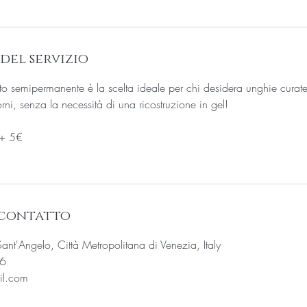
del servizio
lto semipermanente è la scelta ideale per chi desidera unghie curate,
ni, senza la necessità di una ricostruzione in gel!
 + 5€
 contatto
nt'Angelo, Città Metropolitana di Venezia, Italy
6
il.com