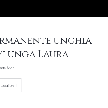
ermanente unghia
/lunga Laura
ente Mani
Location 1