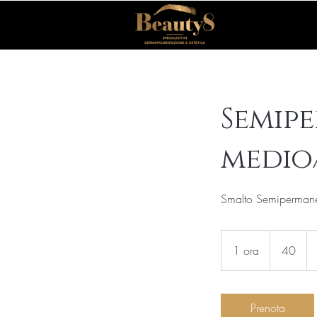
Semip
medio
Smalto Semiperman
40
1 ora
1
40
o
r
Prenota