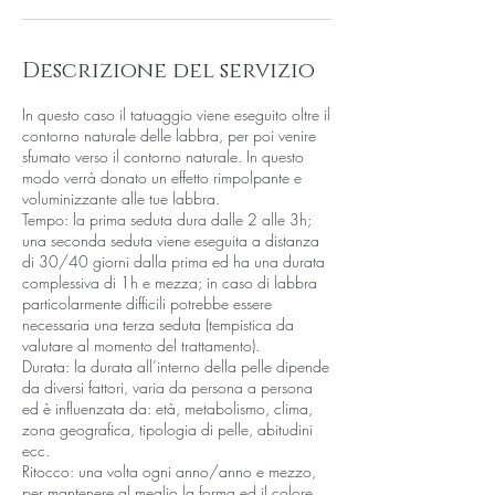
t
i
Descrizione del servizio
In questo caso il tatuaggio viene eseguito oltre il
contorno naturale delle labbra, per poi venire
sfumato verso il contorno naturale. In questo
modo verrà donato un effetto rimpolpante e
voluminizzante alle tue labbra.
Tempo: la prima seduta dura dalle 2 alle 3h;
una seconda seduta viene eseguita a distanza
di 30/40 giorni dalla prima ed ha una durata
complessiva di 1h e mezza; in caso di labbra
particolarmente difficili potrebbe essere
necessaria una terza seduta (tempistica da
valutare al momento del trattamento).
Durata: la durata all’interno della pelle dipende
da diversi fattori, varia da persona a persona
ed è influenzata da: età, metabolismo, clima,
zona geografica, tipologia di pelle, abitudini
ecc.
Ritocco: una volta ogni anno/anno e mezzo,
per mantenere al meglio la forma ed il colore.