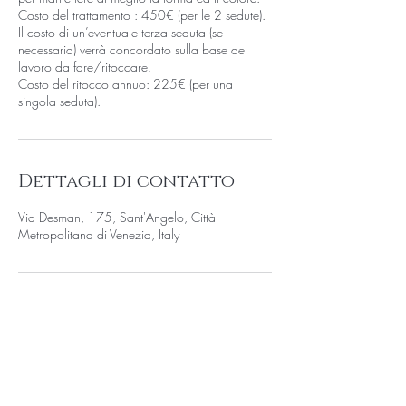
Costo del trattamento : 450€ (per le 2 sedute).
Il costo di un’eventuale terza seduta (se
necessaria) verrà concordato sulla base del
lavoro da fare/ritoccare.
Costo del ritocco annuo: 225€ (per una
singola seduta).
Dettagli di contatto
Via Desman, 175, Sant'Angelo, Città
Metropolitana di Venezia, Italy
INDIRIZZO
Via Desman, 175/C, 30036, Santa Maria di
Sala (VE)