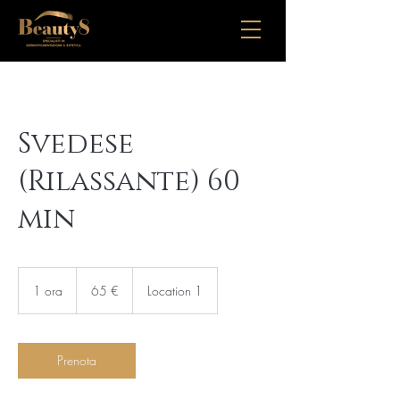
Svedese
(Rilassante) 60
min
65
euro
1 ora
1
65 €
Location 1
o
r
Prenota