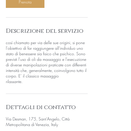
Prenota
n
u
t
i
Descrizione del servizio
così chiamato per via delle sue origini, si pone
l'obiettivo di far raggiungere all'individuo uno
stato di benessere sia fisico che psichico. Sono
previsti l'uso di oli da massaggio e l'esecuzione
di diverse manipolazioni praticate con differenti
intensità che, generalmente, coinvolgono tutto il
corpo. E’ il classico massaggio
rilassante.
Dettagli di contatto
Via Desman, 175, Sant'Angelo, Città
Metropolitana di Venezia, Italy