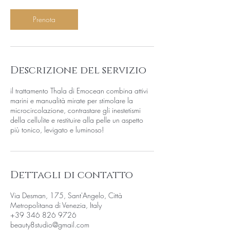
m
i
Prenota
n
u
t
i
Descrizione del servizio
il trattamento Thala di Emocean combina attivi
marini e manualità mirate per stimolare la
microcircolazione, contrastare gli inestetismi
della cellulite e restituire alla pelle un aspetto
più tonico, levigato e luminoso!
Dettagli di contatto
Via Desman, 175, Sant'Angelo, Città
Metropolitana di Venezia, Italy
+39 346 826 9726
beauty8studio@gmail.com